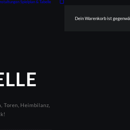
nstaltungen
Spielplan & Tabelle
Dein Warenkorb ist gegenwär
ELLE
n, Toren, Heimbilanz,
ck!