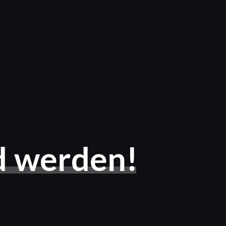
d
werden!