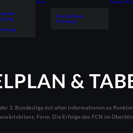
News
Fanshop
Vera
s
 werden
Fanclub-News
Satzung
FCN-News
sordnung
ELPLAN & TAB
 der 2. Bundesliga mit allen Informationen zu Punkte
swärtsbilanz, Form. Die Erfolge des FCN im Überbli